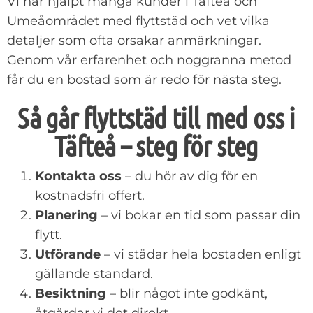
Vi har hjälpt många kunder i Täfteå och
Umeåområdet med flyttstäd och vet vilka
detaljer som ofta orsakar anmärkningar.
Genom vår erfarenhet och noggranna metod
får du en bostad som är redo för nästa steg.
Så går flyttstäd till med oss i
Täfteå – steg för steg
Kontakta oss
– du hör av dig för en
kostnadsfri offert.
Planering
– vi bokar en tid som passar din
flytt.
Utförande
– vi städar hela bostaden enligt
gällande standard.
Besiktning
– blir något inte godkänt,
åtgärdar vi det direkt.