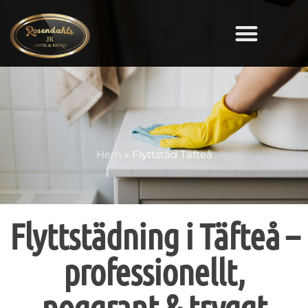
Hem
»
Flyttstäd Täfteå
Flyttstädning i Täfteå –
professionellt,
noggrant & tryggt